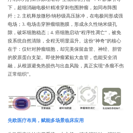
下，超细消融电极针精准穿刺包围肿瘤，如同布阵围
歼；2. 主机释放微秒/纳秒级高压脉冲，在电极间形成强
电场；3. 电场击穿肿瘤细胞膜，形成永久性纳米级孔
隙，破坏细胞稳态；4. 癌细胞启动“程序性凋亡”，被免
疫系统自然清除，全程无明显温升。这份“神奇”的核心
在于：仅针对肿瘤细胞，却完美保留血管、神经、胆管
的胶原蛋白支架。即使肿瘤紧贴大血管，也能安全消
融，从根源避免热损伤与出血风险，真正实现“杀瘤不伤
正常组织”。
先欧医疗布局，赋能多场景临床应用