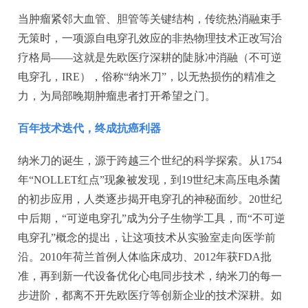
当肿瘤紧邻大血管、胆管等关键结构，传统热消融束手
无策时，一项源自电穿孔效应的非热物理技术正改写治
疗格局——这就是先欧医疗深耕的陡脉冲消融（不可逆
电穿孔，IRE），俗称“纳米刀”，以无热损伤的精准之
力，为局部晚期肿瘤患者打开希望之门。
百年技术迭代，终成抗癌利器
纳米刀的诞生，源于跨越三个世纪的科学探索。从1754
年“NOLLET红点”现象被发现，到19世纪末高压电杀菌
的初步应用，人类逐步揭开电穿孔的神秘面纱。20世纪
中后期，“可逆电穿孔”成为分子生物学工具，而“不可逆
电穿孔”概念的提出，让这项技术从实验室走向医学前
沿。2010年荷兰首例人体临床成功、2012年获FDA批
准，再到新一代设备优化心电同步技术，纳米刀的每一
步进阶，都离不开先欧医疗等创新企业的技术深耕。如