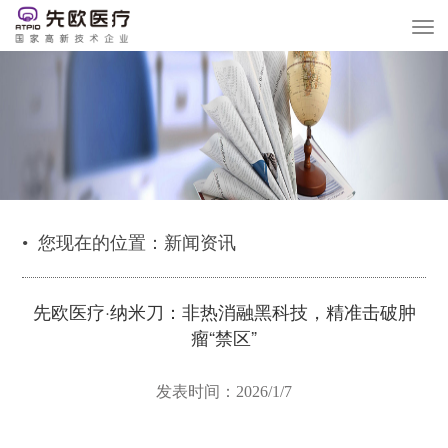
切
换
导
航
• 您现在的位置：
新闻资讯
先欧医疗·纳米刀：非热消融黑科技，精准击破肿
瘤“禁区”
发表时间：2026/1/7